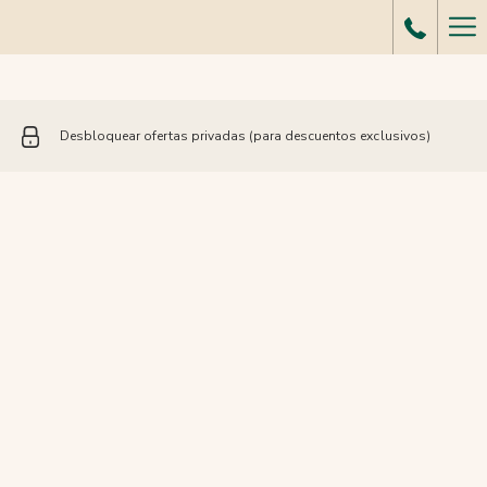
Me
de
ha
Desbloquear ofertas privadas (para descuentos exclusivos)