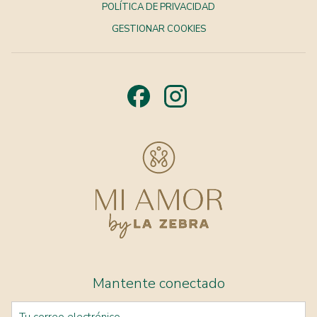
Clase de cócteles
: una experiencia divertida y entretenida junto a
POLÍTICA DE PRIVACIDAD
la piscina.
GESTIONAR COOKIES
Cena romántica
: cena privada de cuatro platos sobre las rocas de
Mi Amor.
Bandeja flotante
: fresas y burbujas servidas junto a la piscina
para dos.
Excursión de observación de aves al atardecer
: observa aves
tropicales con un guía local mientras se pone el sol. Incluye
aperitivos, agua, entradas y transporte de ida y vuelta.
Aventura en Akumal y Yalku
: haz snorkel con tortugas y explora
lagunas de colores vivos. Incluye guía, transporte, entradas,
almuerzo de tacos, aperitivos y fotos.
Mantente conectado