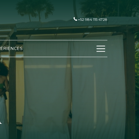
+52 984 115 4728
Menú
PERIENCES
de
hamburgu
a