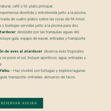
atural, café o té, plato principal.
experiencia divertida y entretenida junto a la piscina.
privada de cuatro platos sobre las rocas de Mi Amor.
as y burbujas servidas junto a la piscina para dos.
atardecer
: deslízate por las tranquilas aguas del
Incluye guía, equipo de kayak, entradas y transporte
ón de aves al atardecer
: observa aves tropicales
s se pone el sol. Incluye aperitivos, agua, entradas y
a.
Yalku
– Haz snorkel con tortugas y explora lagunas
 guía, transporte, entradas, almuerzo de tacos,
RESERVAR AHORA