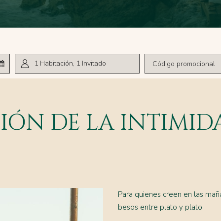
1
Habitación
,
1
Invitado
Código
promocional
ionada
ÓN DE LA INTIMID
Para quienes creen en las maña
besos entre plato y plato.